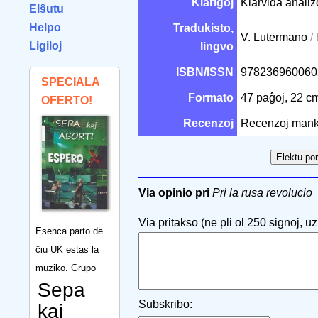
Klarigoj
Klarvida analiz
Elŝutu
Helpo
Tradukisto,
V. Lutermano
/
Ligiloj
lingvo
ISBN/ISSN
97823696006
SPECIALA
Formato
47 paĝoj, 22 
OFERTO!
Recenzoj
Recenzoj mank
Via opinio pri
Pri la rusa revolucio
Via pritakso (ne pli ol 250 signoj, uzu
Esenca parto de
ĉiu UK estas la
muziko. Grupo
Sepa
Subskribo:
kaj