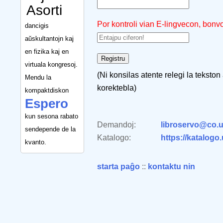
Asorti
Por kontroli vian E-lingvecon, bonv
dancigis
aŭskultantojn kaj
en fizika kaj en
virtuala kongresoj.
(Ni konsilas atente relegi la tekston
Mendu la
korektebla)
kompaktdiskon
Espero
kun sesona rabato
Demandoj:
libroservo@co.u
sendepende de la
Katalogo:
https://katalogo
kvanto.
starta paĝo
::
kontaktu nin