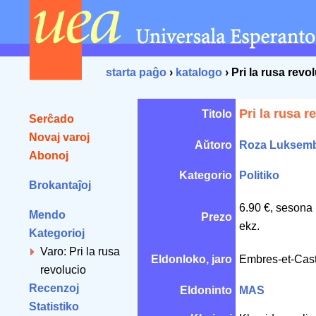
starta paĝo
›
katalogo
› Pri la rusa revo
Pri la rusa r
Titolo
Serĉado
Novaj varoj
Aŭtoro
Roza Luksem
Abonoj
Kategorio
Politiko
Brokantaĵoj
6.90 €, sesona
Mendo
Prezo
ekz.
Kategorioj
Varo: Pri la rusa
Eldonloko, jaro
Embres-et-Cas
revolucio
Recenzoj
Eldoninto
MAS
Statistiko