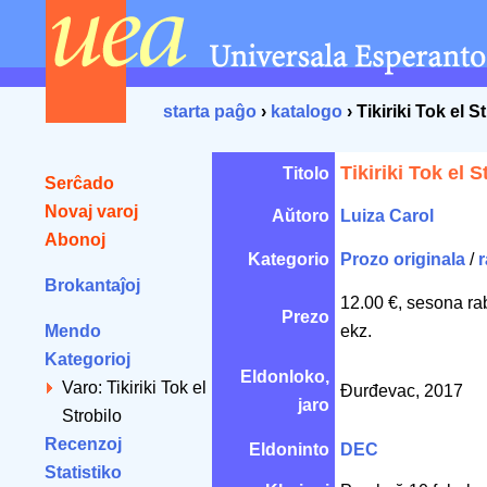
starta paĝo
›
katalogo
› Tikiriki Tok el S
Tikiriki Tok el S
Titolo
Serĉado
Novaj varoj
Aŭtoro
Luiza Carol
Abonoj
Kategorio
Prozo originala
/
r
Brokantaĵoj
12.00 €, sesona ra
Prezo
Mendo
ekz.
Kategorioj
Eldonloko,
Varo: Tikiriki Tok el
Đurđevac, 2017
jaro
Strobilo
Recenzoj
Eldoninto
DEC
Statistiko