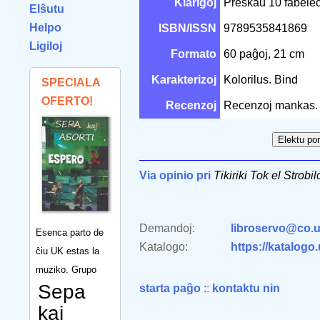
Klarigoj
Preskaŭ 10 fabeleca
Elŝutu
Helpo
ISBN/ISSN
9789535841869
Ligiloj
Formato
60 paĝoj, 21 cm
Karakterizoj
Kolorilus. Bind
SPECIALA
OFERTO!
Recenzoj
Recenzoj mankas.
Via opinio pri
Tikiriki Tok el Strobil
Demandoj:
libroservo@co.u
Esenca parto de
Katalogo:
https://katalogo
ĉiu UK estas la
muziko. Grupo
Sepa
starta paĝo
::
kontaktu nin
kaj