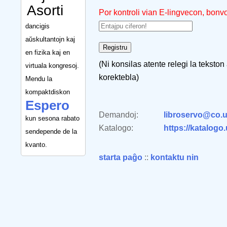
Asorti
Por kontroli vian E-lingvecon, bonv
dancigis
aŭskultantojn kaj
en fizika kaj en
(Ni konsilas atente relegi la tekston
virtuala kongresoj.
korektebla)
Mendu la
kompaktdiskon
Espero
Demandoj:
libroservo@co.u
kun sesona rabato
Katalogo:
https://katalogo
sendepende de la
kvanto.
starta paĝo
::
kontaktu nin