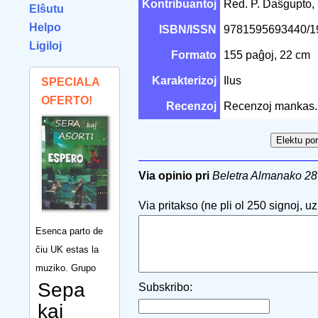
Kontribuantoj
Red. P. Daŝgupto, 
Elŝutu
Helpo
ISBN/ISSN
9781595693440/
Ligiloj
Formato
155 paĝoj, 22 cm
Karakterizoj
Ilus
SPECIALA
OFERTO!
Recenzoj
Recenzoj mankas.
Via opinio pri
Beletra Almanako 28
Via pritakso (ne pli ol 250 signoj, uzu
Esenca parto de
ĉiu UK estas la
muziko. Grupo
Sepa
Subskribo:
kaj