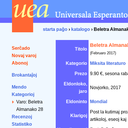
starta paĝo
›
katalogo
› Beletra Almana
Beletra Almana
Serĉado
Titolo
(Februaro 2017)
Novaj varoj
Abonoj
Kategorio
Miksita literaturo
Prezo
9.90 €, sesona rab
Brokantaĵoj
Eldonloko,
Mendo
Novjorko, 2017
jaro
Kategorioj
Eldoninto
Mondial
Varo: Beletra
Almanako 28
Post la kutimaj proz
Klarigoj
Recenzoj
artikoloj, eseoj kaj
Statistiko