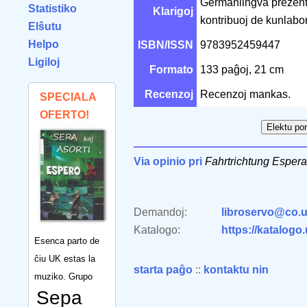
Germanlingva prezento
Statistiko
Klarigoj
kontribuoj de kunlabo
Elŝutu
Helpo
ISBN/ISSN
9783952459447
Ligiloj
Formato
133 paĝoj, 21 cm
Recenzoj
Recenzoj mankas.
SPECIALA
OFERTO!
Via opinio pri
Fahrtrichtung Espera
Demandoj:
libroservo@co.u
Katalogo:
https://katalogo
Esenca parto de
ĉiu UK estas la
starta paĝo
::
kontaktu nin
muziko. Grupo
Sepa