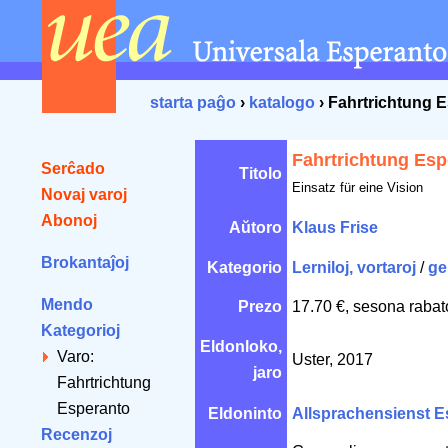
starta paĝo
›
katalogo
› Fahrtrichtung 
Fahrtrichtung Esp
Serĉado
Titolo
Einsatz für eine Vision
Novaj varoj
Abonoj
Aŭtoro
Klaus Frise
Brokantaĵoj
Kategorio
Lerniloj, vortaroj
/
ge
Mendo
Prezo
17.70 €, sesona rabat
Kategorioj
Eldonloko,
Varo:
Uster, 2017
jaro
Fahrtrichtung
Esperanto
Eldoninto
Allsprachensienst E
Recenzoj