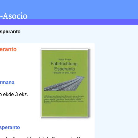
Esperanto
eranto
rmana
o ekde 3 ekz.
speranto