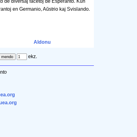
 de diversaj facetoj de Esperanto. Kun
rantoj en Germanio, Aŭstrio kaj Svislando.
Aldonu
ekz.
nto
ea.org
.uea.org