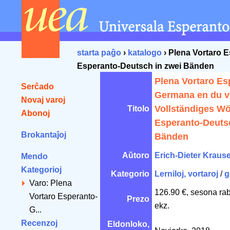
starta paĝo
›
katalogo
› Plena Vortaro 
Esperanto-Deutsch in zwei Bänden
Plena Vortaro Es
Serĉado
Germana en du v
Novaj varoj
Vollständiges W
Titolo
Abonoj
Esperanto-Deutsc
Brokantaĵoj
Bänden
Aŭtoro
Erich-Dieter Kraus
Mendo
Kategorioj
Kategorio
Lerniloj, vortaroj
/
g
Varo: Plena
126.90 €, sesona ra
Vortaro Esperanto-
Prezo
ekz.
G...
Recenzoj
Eldonloko,