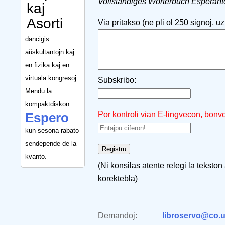
Vollständiges Wörterbuch Esperant
kaj
Asorti
Via pritakso (ne pli ol 250 signoj, uzu
dancigis
aŭskultantojn kaj
en fizika kaj en
virtuala kongresoj.
Subskribo:
Mendu la
kompaktdiskon
Por kontroli vian E-lingvecon, bonv
Espero
kun sesona rabato
sendepende de la
kvanto.
(Ni konsilas atente relegi la tekston
korektebla)
Demandoj:
libroservo@co.u