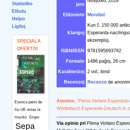
Novjorko, 2018
Statistiko
jaro
Elŝutu
Eldoninto
Mondial
Helpo
Kun ĉ. 150 000 artiko
Ligiloj
Klarigoj
Esperanta-nacilingva
ekzemploj.
SPECIALA
OFERTO!
ISBN/ISSN
9781595693792
Formato
1486 paĝoj, 26 cm
Karakterizoj
2 vol.; bind
Recenzoj
Recenzo
de
anonim
Atenton
, "Plena Vortaro Esperanto
Esenca parto de
Wörterbuch Esperanto-Deutsch in z
ĉiu UK estas la
muziko. Grupo
Via opinio pri
Plena Vortaro Esper
Sepa