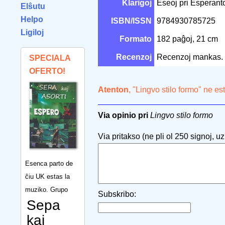
Klarigoj
Eseoj pri Esperanto
Elŝutu
Helpo
ISBN/ISSN
9784930785725
Ligiloj
Formato
182 paĝoj, 21 cm
Recenzoj
Recenzoj mankas.
SPECIALA
OFERTO!
Atenton
, "Lingvo stilo formo" ne es
Via opinio pri
Lingvo stilo formo
Via pritakso (ne pli ol 250 signoj, uzu
Esenca parto de
ĉiu UK estas la
muziko. Grupo
Subskribo:
Sepa
kaj