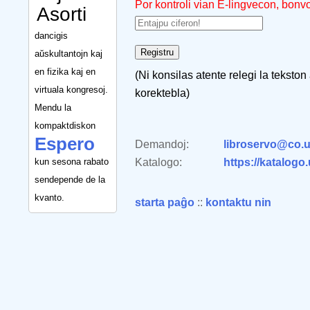
Por kontroli vian E-lingvecon, bonv
Asorti
dancigis
aŭskultantojn kaj
en fizika kaj en
(Ni konsilas atente relegi la tekston
virtuala kongresoj.
korektebla)
Mendu la
kompaktdiskon
Espero
Demandoj:
libroservo@co.u
kun sesona rabato
Katalogo:
https://katalogo
sendepende de la
kvanto.
starta paĝo
::
kontaktu nin