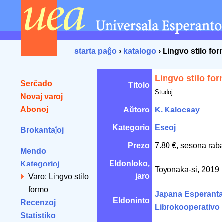
starta paĝo
›
katalogo
› Lingvo stilo fo
Lingvo stilo fo
Serĉado
Titolo
Studoj
Novaj varoj
Abonoj
Aŭtoro
K. Kalocsay
Kategorio
Eseoj
Brokantaĵoj
Prezo
7.80 €, sesona rab
Mendo
Eldonloko,
Kategorioj
Toyonaka-si, 2019 
jaro
Varo: Lingvo stilo
formo
Japana Esperant
Eldoninto
Recenzoj
Librokooperativo
Statistiko