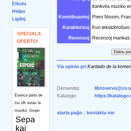
Elŝutu
trankvila muziko en
Helpo
Kontribuantoj
Piero Nissim, Fra
Ligiloj
Karakterizoj
Kun tekstobroŝuro
SPECIALA
Recenzoj
Recenzoj mankas.
OFERTO!
Via opinio pri
Kantado de la komen
Demandoj:
libroservo@co.u
Esenca parto de
Katalogo:
https://katalogo
ĉiu UK estas la
muziko. Grupo
starta paĝo
::
kontaktu nin
Sepa
kaj