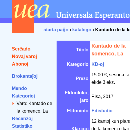
starta paĝo
›
katalogo
› Kantado de la 
Kantado de la
Serĉado
Titolo
komenco, La
Novaj varoj
Abonoj
Kategorio
KD-oj
15.00 €, sesona ra
Brokantaĵoj
Prezo
ekde 3 ekz.
Mendo
Eldonloko,
Kategorioj
Pisa, 2017
jaro
Varo: Kantado de
Eldoninto
Edistudio
la komenco, La
Recenzoj
12 kantoj kun pian
Statistiko
Klarigoj
de la komenco kaj 