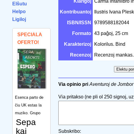
Klarigoj
Ĉarma infanlibro in
Elŝutu
Helpo
Kontribuantoj
Ilustris Ivana Ples
Ligiloj
ISBN/ISSN
9789588182044
Formato
43 paĝoj, 25 cm
SPECIALA
OFERTO!
Karakterizoj
Kolorilus. Bind
Recenzoj
Recenzoj mankas.
Via opinio pri
Aventuroj de Jombor 
Via pritakso (ne pli ol 250 signoj, uzu
Esenca parto de
ĉiu UK estas la
muziko. Grupo
Sepa
kaj
Subskribo: