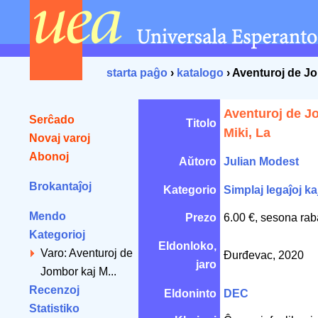
starta paĝo
›
katalogo
› Aventuroj de Jo
Aventuroj de J
Serĉado
Titolo
Miki, La
Novaj varoj
Abonoj
Aŭtoro
Julian Modest
Brokantaĵoj
Kategorio
Simplaj legaĵoj kaj
Mendo
Prezo
6.00 €, sesona rab
Kategorioj
Eldonloko,
Varo: Aventuroj de
Đurđevac, 2020
jaro
Jombor kaj M...
Recenzoj
Eldoninto
DEC
Statistiko