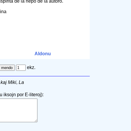
spirita de la nepo de la aŭtoro.
kina
Aldonu
ekz.
kaj Miki, La
 iksojn por E-literoj):