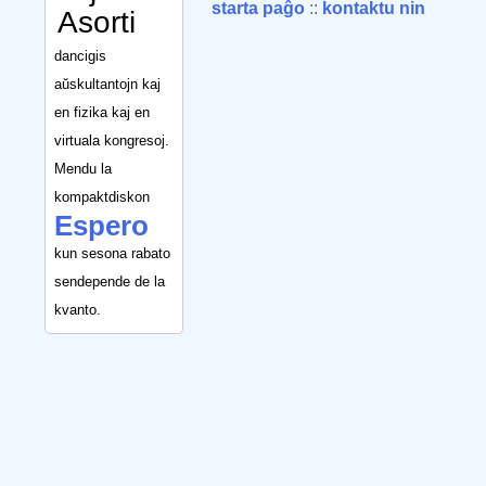
starta paĝo
::
kontaktu nin
Asorti
dancigis
aŭskultantojn kaj
en fizika kaj en
virtuala kongresoj.
Mendu la
kompaktdiskon
Espero
kun sesona rabato
sendepende de la
kvanto.