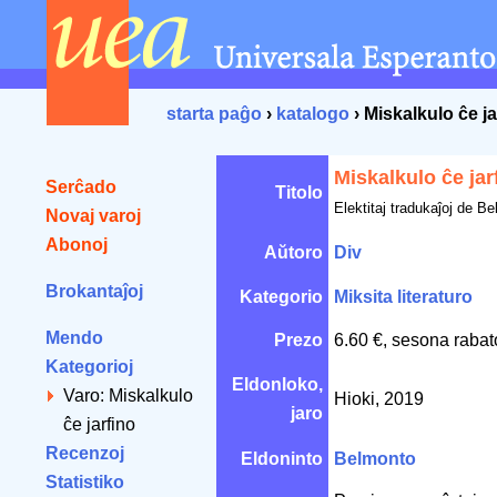
starta paĝo
›
katalogo
› Miskalkulo ĉe ja
Miskalkulo ĉe jar
Serĉado
Titolo
Elektitaj tradukaĵoj de B
Novaj varoj
Abonoj
Aŭtoro
Div
Brokantaĵoj
Kategorio
Miksita literaturo
Mendo
Prezo
6.60 €, sesona rabat
Kategorioj
Eldonloko,
Varo: Miskalkulo
Hioki, 2019
jaro
ĉe jarfino
Recenzoj
Eldoninto
Belmonto
Statistiko