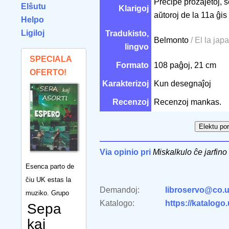
Precipe prozaĵetoj, 
Elŝutu
Klarigoj
aŭtoroj de la 11a ĝis
Helpo
Ligiloj
Tradukisto,
Belmonto
/ El la jap
lingvo
SPECIALA
Formato
108 paĝoj, 21 cm
OFERTO!
Karakterizoj
Kun desegnaĵoj
Recenzoj
Recenzoj mankas.
Via opinio pri
Miskalkulo ĉe jarfino
Esenca parto de
ĉiu UK estas la
Demandoj:
libroservo@co.u
muziko. Grupo
Katalogo:
https://katalogo
Sepa
kaj