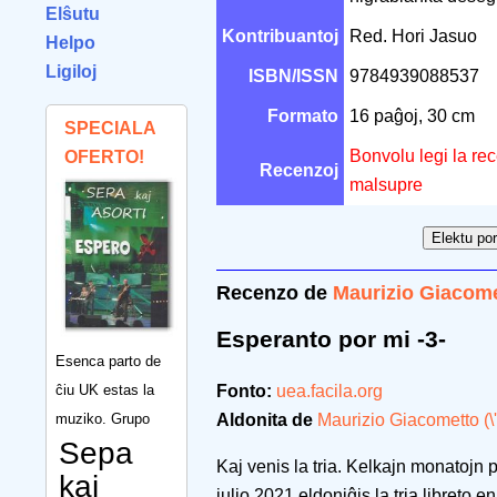
Elŝutu
Kontribuantoj
Red. Hori Jasuo
Helpo
Ligiloj
ISBN/ISSN
9784939088537
Formato
16 paĝoj, 30 cm
SPECIALA
Bonvolu legi la re
OFERTO!
Recenzoj
malsupre
Recenzo de
Maurizio Giacomet
Esperanto por mi -3-
Esenca parto de
ĉiu UK estas la
Fonto:
uea.facila.org
muziko. Grupo
Aldonita de
Maurizio Giacometto (\'
Sepa
Kaj venis la tria. Kelkajn monatojn 
kaj
julio 2021 eldoniĝis la tria libreto