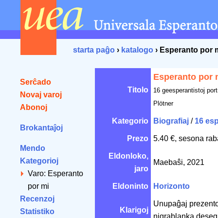
starta paĝo
›
katalogo
› Esperanto por 
Esperanto por 
Serĉado
Titolo
16 geesperantistoj port
Novaj varoj
Plötner
Abonoj
Kategorio
Biografiaj
/
16 esp
Brokantaĵoj
Prezo
5.40 €, sesona rab
Mendo
Eldonloko,
Kategorioj
Maebaŝi, 2021
jaro
Varo: Esperanto
por mi
Eldoninto
Horizonto
Recenzoj
Unupaĝaj prezentoj
Klarigoj
Statistiko
nigrablanka desegn