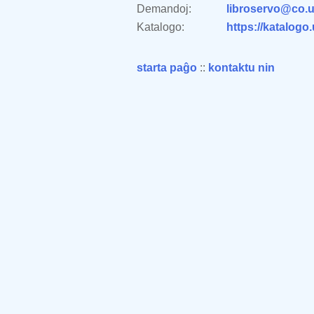
Demandoj:
libroservo@co.u
Katalogo:
https://katalogo
starta paĝo
::
kontaktu nin