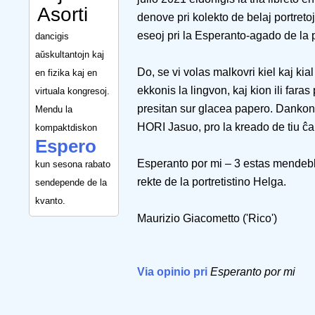
Asorti
denove pri kolekto de belaj portretoj
eseoj pri la Esperanto-agado de la po
dancigis
aŭskultantojn kaj
Do, se vi volas malkovri kiel kaj kia
en fizika kaj en
ekkonis la lingvon, kaj kion ili faras 
virtuala kongresoj.
presitan sur glacea papero. Dankon 
Mendu la
HORI Jasuo, pro la kreado de tiu ĉa
kompaktdiskon
Espero
Esperanto por mi – 3 estas mendebl
kun sesona rabato
rekte de la portretistino Helga.
sendepende de la
kvanto.
Maurizio Giacometto ('Rico')
Via opinio pri
Esperanto por mi