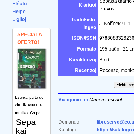
Sepakta dramo v
Elŝutu
Klarigoj
Prévost.
Helpo
Ligiloj
Tradukisto,
J. Kořínek
/ En 
lingvo
SPECIALA
ISBN/ISSN
978808832623
OFERTO!
Formato
195 paĝoj, 21 
Karakterizoj
Bind
Recenzoj
Recenzoj manka
Esenca parto de
Via opinio pri
Manon Lescaut
ĉiu UK estas la
muziko. Grupo
Sepa
Demandoj:
libroservo@co.u
kaj
Katalogo:
https://katalogo