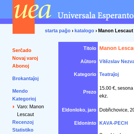
starta paĝo
›
katalogo
› Manon Lescaut
Manon Lesca
Titolo
Serĉado
Novaj varoj
Aŭtoro
Vítĕzslav Nezva
Abonoj
Kategorio
Teatraĵoj
Brokantaĵoj
15.00 €, sesona
Mendo
Prezo
ekz.
Kategorioj
Varo: Manon
Eldonloko, jaro
Dobřichovice, 
Lescaut
Recenzoj
Eldoninto
KAVA-PECH
Statistiko