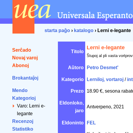
starta paĝo
›
katalogo
› Lerni e-legante
Lerni e-legante
Serĉado
Titolo
Ŝtupoj al pli vasta vortprov
Novaj varoj
Abonoj
Aŭtoro
Petro Desmet'
Brokantaĵoj
Kategorio
Lerniloj, vortaroj
/
in
Mendo
Prezo
18.90 €, sesona rabat
Kategorioj
Eldonloko,
Varo: Lerni e-
Antverpeno, 2021
jaro
legante
Recenzoj
Eldoninto
FEL
Statistiko