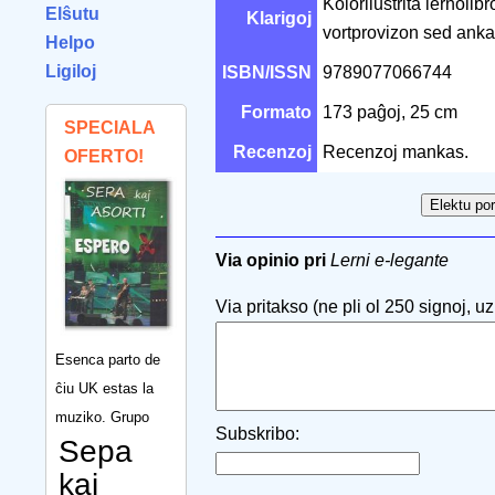
Kolorilustrita lernolib
Elŝutu
Klarigoj
vortprovizon sed anka
Helpo
Ligiloj
ISBN/ISSN
9789077066744
Formato
173 paĝoj, 25 cm
SPECIALA
Recenzoj
Recenzoj mankas.
OFERTO!
Via opinio pri
Lerni e-legante
Via pritakso (ne pli ol 250 signoj, uzu
Esenca parto de
ĉiu UK estas la
muziko. Grupo
Subskribo:
Sepa
kaj