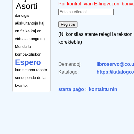
Por kontroli vian E-lingvecon, bonv
Asorti
dancigis
aŭskultantojn kaj
en fizika kaj en
(Ni konsilas atente relegi la tekston
virtuala kongresoj.
korektebla)
Mendu la
kompaktdiskon
Espero
Demandoj:
libroservo@co.u
kun sesona rabato
Katalogo:
https://katalogo
sendepende de la
kvanto.
starta paĝo
::
kontaktu nin