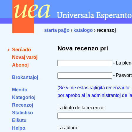
starta paĝo
›
katalogo
› recenzoj
Nova recenzo pri
Serĉado
Novaj varoj
- La ple
Abonoj
- Pasvorto
Brokantaĵoj
(Se vi ne estas rajtigita recenzanto
Mendo
por aprobo al la administrantoj de l
Kategorioj
Recenzoj
La titolo de la recenzo:
Statistiko
Elŝutu
La aŭtoro:
Helpo