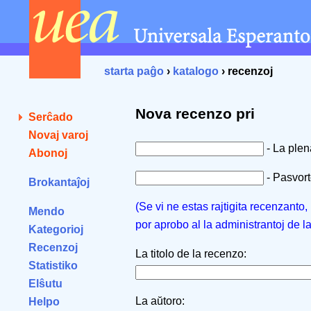
starta paĝo
›
katalogo
› recenzoj
Nova recenzo pri
Serĉado
Novaj varoj
- La ple
Abonoj
- Pasvorto
Brokantaĵoj
(Se vi ne estas rajtigita recenzanto
Mendo
por aprobo al la administrantoj de l
Kategorioj
Recenzoj
La titolo de la recenzo:
Statistiko
Elŝutu
La aŭtoro:
Helpo