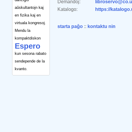
Demandoj:
libroservo@co.u
aŭskultantojn kaj
Katalogo:
https://katalogo
en fizika kaj en
virtuala kongresoj.
starta paĝo
::
kontaktu nin
Mendu la
kompaktdiskon
Espero
kun sesona rabato
sendepende de la
kvanto.