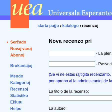
starta paĝo
›
katalogo
› recenzoj
Nova recenzo pri
Serĉado
Novaj varoj
- La ple
Abonoj
- Pasvorto
Brokantaĵoj
(Se vi ne estas rajtigita recenzanto
Mendo
por aprobo al la administrantoj de l
Kategorioj
Recenzoj
La titolo de la recenzo:
Statistiko
Elŝutu
La aŭtoro:
Helpo