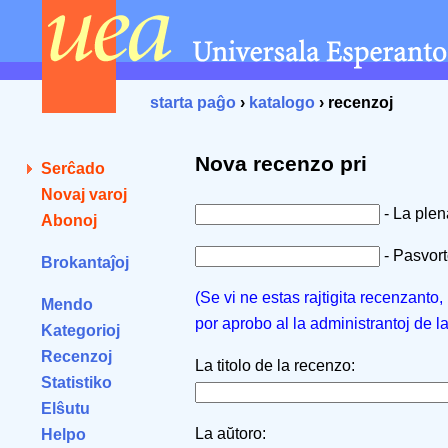
starta paĝo
›
katalogo
› recenzoj
Nova recenzo pri
Serĉado
Novaj varoj
- La ple
Abonoj
- Pasvorto
Brokantaĵoj
(Se vi ne estas rajtigita recenzanto
Mendo
por aprobo al la administrantoj de l
Kategorioj
Recenzoj
La titolo de la recenzo:
Statistiko
Elŝutu
La aŭtoro:
Helpo