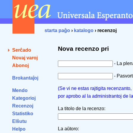
starta paĝo
›
katalogo
› recenzoj
Nova recenzo pri
Serĉado
Novaj varoj
- La ple
Abonoj
- Pasvorto
Brokantaĵoj
(Se vi ne estas rajtigita recenzanto
Mendo
por aprobo al la administrantoj de l
Kategorioj
Recenzoj
La titolo de la recenzo:
Statistiko
Elŝutu
La aŭtoro:
Helpo