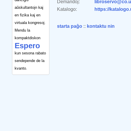
Demandoj:
libroservo@co.u
aŭskultantojn kaj
Katalogo:
https://katalogo
en fizika kaj en
virtuala kongresoj.
starta paĝo
::
kontaktu nin
Mendu la
kompaktdiskon
Espero
kun sesona rabato
sendepende de la
kvanto.