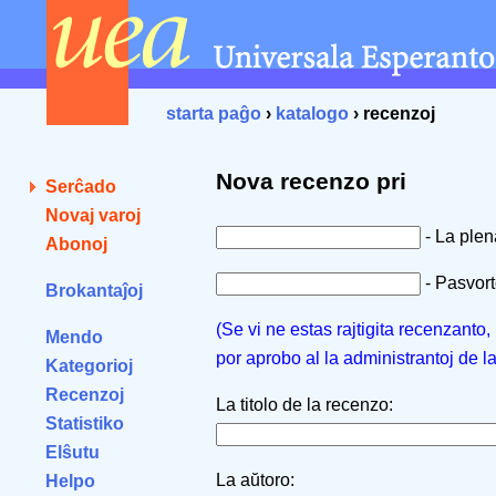
starta paĝo
›
katalogo
› recenzoj
Nova recenzo pri
Serĉado
Novaj varoj
- La ple
Abonoj
- Pasvorto
Brokantaĵoj
(Se vi ne estas rajtigita recenzanto
Mendo
por aprobo al la administrantoj de l
Kategorioj
Recenzoj
La titolo de la recenzo:
Statistiko
Elŝutu
La aŭtoro:
Helpo