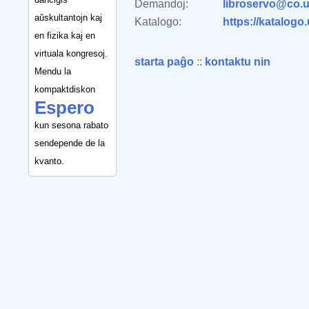
Demandoj:
libroservo@co.u
aŭskultantojn kaj
Katalogo:
https://katalogo
en fizika kaj en
virtuala kongresoj.
starta paĝo
::
kontaktu nin
Mendu la
kompaktdiskon
Espero
kun sesona rabato
sendepende de la
kvanto.