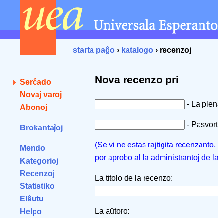
starta paĝo
›
katalogo
› recenzoj
Nova recenzo pri
Serĉado
Novaj varoj
- La ple
Abonoj
- Pasvorto
Brokantaĵoj
(Se vi ne estas rajtigita recenzanto
Mendo
por aprobo al la administrantoj de l
Kategorioj
Recenzoj
La titolo de la recenzo:
Statistiko
Elŝutu
La aŭtoro:
Helpo