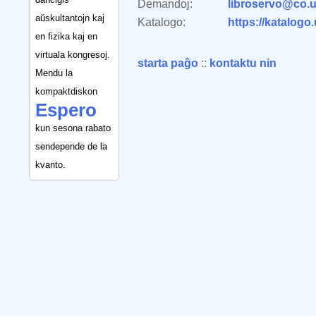
Demandoj:
libroservo@co.u
aŭskultantojn kaj
Katalogo:
https://katalogo
en fizika kaj en
virtuala kongresoj.
starta paĝo
::
kontaktu nin
Mendu la
kompaktdiskon
Espero
kun sesona rabato
sendepende de la
kvanto.