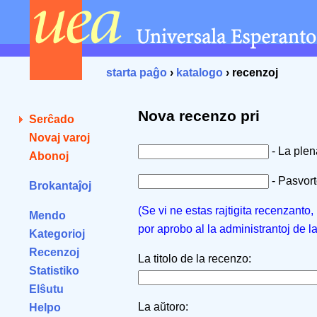
starta paĝo
›
katalogo
› recenzoj
Nova recenzo pri
Serĉado
Novaj varoj
- La ple
Abonoj
- Pasvorto
Brokantaĵoj
(Se vi ne estas rajtigita recenzanto
Mendo
por aprobo al la administrantoj de l
Kategorioj
Recenzoj
La titolo de la recenzo:
Statistiko
Elŝutu
La aŭtoro:
Helpo