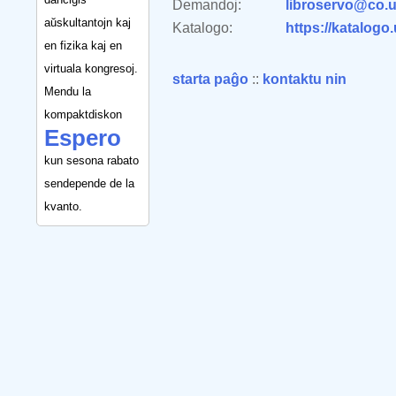
Demandoj:
libroservo@co.u
aŭskultantojn kaj
Katalogo:
https://katalogo
en fizika kaj en
virtuala kongresoj.
starta paĝo
::
kontaktu nin
Mendu la
kompaktdiskon
Espero
kun sesona rabato
sendepende de la
kvanto.