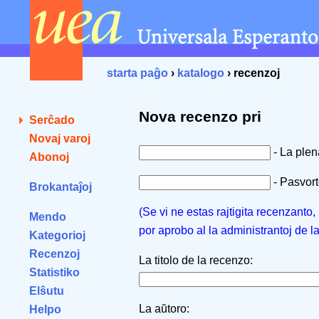
starta paĝo
›
katalogo
› recenzoj
Nova recenzo pri
Serĉado
Novaj varoj
- La ple
Abonoj
- Pasvorto
Brokantaĵoj
(Se vi ne estas rajtigita recenzanto
Mendo
por aprobo al la administrantoj de l
Kategorioj
Recenzoj
La titolo de la recenzo:
Statistiko
Elŝutu
La aŭtoro:
Helpo