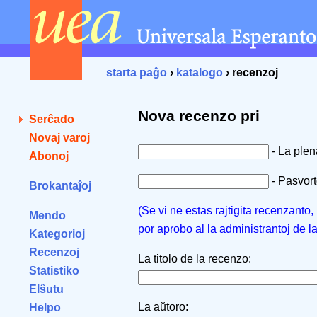
starta paĝo
›
katalogo
› recenzoj
Nova recenzo pri
Serĉado
Novaj varoj
- La ple
Abonoj
- Pasvorto
Brokantaĵoj
(Se vi ne estas rajtigita recenzanto
Mendo
por aprobo al la administrantoj de l
Kategorioj
Recenzoj
La titolo de la recenzo:
Statistiko
Elŝutu
La aŭtoro:
Helpo