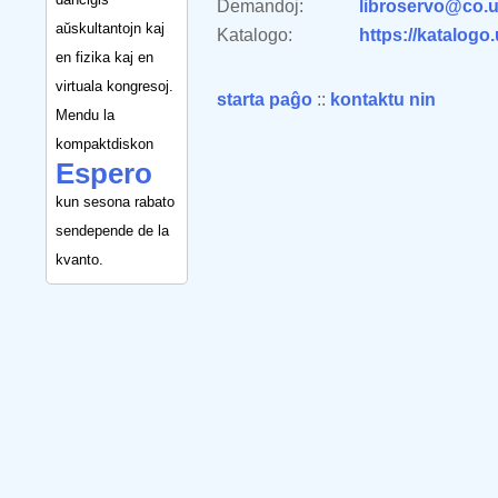
Demandoj:
libroservo@co.u
aŭskultantojn kaj
Katalogo:
https://katalogo
en fizika kaj en
virtuala kongresoj.
starta paĝo
::
kontaktu nin
Mendu la
kompaktdiskon
Espero
kun sesona rabato
sendepende de la
kvanto.