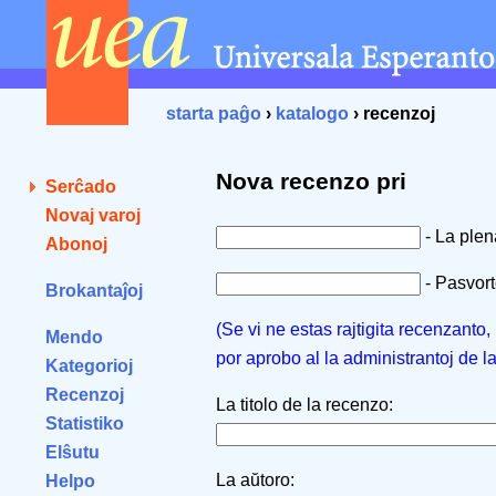
starta paĝo
›
katalogo
› recenzoj
Nova recenzo pri
Serĉado
Novaj varoj
- La ple
Abonoj
- Pasvorto
Brokantaĵoj
(Se vi ne estas rajtigita recenzanto
Mendo
por aprobo al la administrantoj de l
Kategorioj
Recenzoj
La titolo de la recenzo:
Statistiko
Elŝutu
La aŭtoro:
Helpo