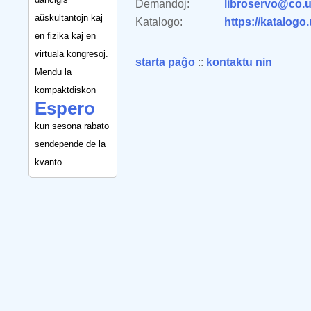
Demandoj:
libroservo@co.u
aŭskultantojn kaj
Katalogo:
https://katalogo
en fizika kaj en
virtuala kongresoj.
starta paĝo
::
kontaktu nin
Mendu la
kompaktdiskon
Espero
kun sesona rabato
sendepende de la
kvanto.