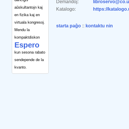
Demandoj:
libroservo@co.u
aŭskultantojn kaj
Katalogo:
https://katalogo
en fizika kaj en
virtuala kongresoj.
starta paĝo
::
kontaktu nin
Mendu la
kompaktdiskon
Espero
kun sesona rabato
sendepende de la
kvanto.