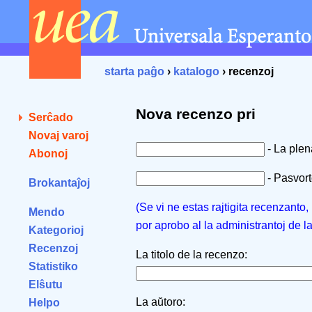
starta paĝo
›
katalogo
› recenzoj
Nova recenzo pri
Serĉado
Novaj varoj
- La ple
Abonoj
- Pasvorto
Brokantaĵoj
(Se vi ne estas rajtigita recenzanto
Mendo
por aprobo al la administrantoj de l
Kategorioj
Recenzoj
La titolo de la recenzo:
Statistiko
Elŝutu
La aŭtoro:
Helpo