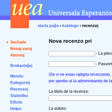
starta paĝo
›
katalogo
› recenzoj
Nova recenzo pri
Serĉado
Novaj varoj
- La ple
Abonoj
- Pasvorto
Brokantaĵoj
(Se vi ne estas rajtigita recenzanto
Mendo
por aprobo al la administrantoj de l
Kategorioj
Recenzoj
La titolo de la recenzo:
Statistiko
Elŝutu
La aŭtoro:
Helpo