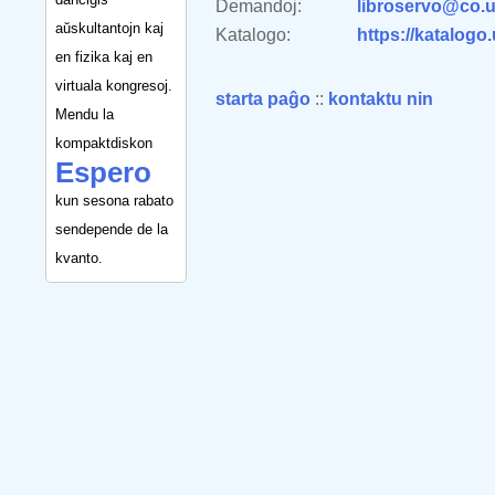
Demandoj:
libroservo@co.u
aŭskultantojn kaj
Katalogo:
https://katalogo
en fizika kaj en
virtuala kongresoj.
starta paĝo
::
kontaktu nin
Mendu la
kompaktdiskon
Espero
kun sesona rabato
sendepende de la
kvanto.