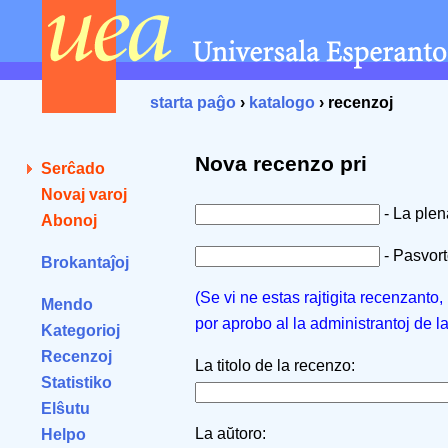
starta paĝo
›
katalogo
› recenzoj
Nova recenzo pri
Serĉado
Novaj varoj
- La ple
Abonoj
- Pasvorto
Brokantaĵoj
(Se vi ne estas rajtigita recenzanto
Mendo
por aprobo al la administrantoj de l
Kategorioj
Recenzoj
La titolo de la recenzo:
Statistiko
Elŝutu
La aŭtoro:
Helpo