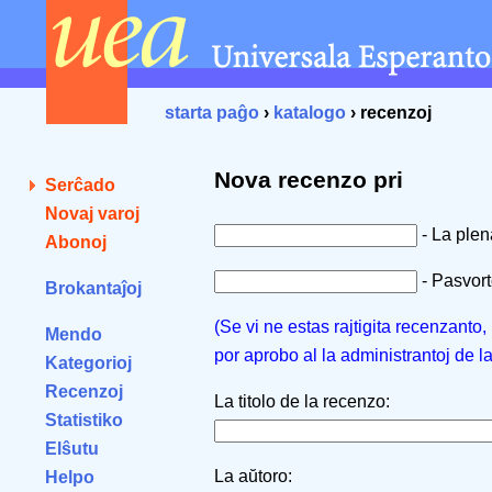
starta paĝo
›
katalogo
› recenzoj
Nova recenzo pri
Serĉado
Novaj varoj
- La ple
Abonoj
- Pasvorto
Brokantaĵoj
(Se vi ne estas rajtigita recenzanto
Mendo
por aprobo al la administrantoj de l
Kategorioj
Recenzoj
La titolo de la recenzo:
Statistiko
Elŝutu
La aŭtoro:
Helpo