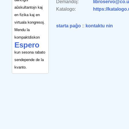
Demandoj:
libroservo@co.u
aŭskultantojn kaj
Katalogo:
https://katalogo
en fizika kaj en
virtuala kongresoj.
starta paĝo
::
kontaktu nin
Mendu la
kompaktdiskon
Espero
kun sesona rabato
sendepende de la
kvanto.