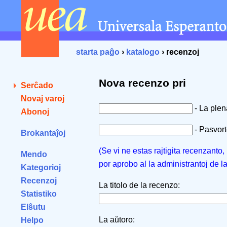
starta paĝo
›
katalogo
› recenzoj
Nova recenzo pri
Serĉado
Novaj varoj
- La ple
Abonoj
- Pasvorto
Brokantaĵoj
(Se vi ne estas rajtigita recenzanto
Mendo
por aprobo al la administrantoj de l
Kategorioj
Recenzoj
La titolo de la recenzo:
Statistiko
Elŝutu
La aŭtoro:
Helpo