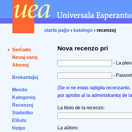
starta paĝo
›
katalogo
› recenzoj
Nova recenzo pri
Serĉado
Novaj varoj
- La ple
Abonoj
- Pasvorto
Brokantaĵoj
(Se vi ne estas rajtigita recenzanto
Mendo
por aprobo al la administrantoj de l
Kategorioj
Recenzoj
La titolo de la recenzo:
Statistiko
Elŝutu
La aŭtoro:
Helpo