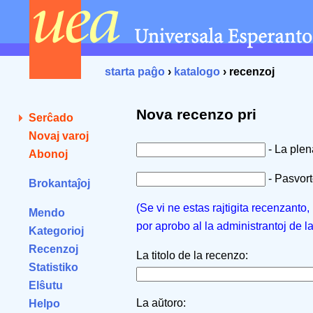
starta paĝo
›
katalogo
› recenzoj
Nova recenzo pri
Serĉado
Novaj varoj
- La ple
Abonoj
- Pasvorto
Brokantaĵoj
(Se vi ne estas rajtigita recenzanto
Mendo
por aprobo al la administrantoj de l
Kategorioj
Recenzoj
La titolo de la recenzo:
Statistiko
Elŝutu
La aŭtoro:
Helpo