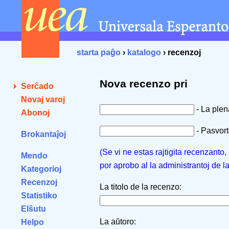
starta paĝo
›
katalogo
› recenzoj
Nova recenzo pri
Serĉado
Novaj varoj
- La ple
Abonoj
- Pasvorto
Brokantaĵoj
(Se vi ne estas rajtigita recenzanto
Mendo
por aprobo al la administrantoj de l
Kategorioj
Recenzoj
La titolo de la recenzo:
Statistiko
Elŝutu
La aŭtoro:
Helpo