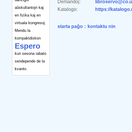
Demandoj:
libroservo@co.u
aŭskultantojn kaj
Katalogo:
https://katalogo
en fizika kaj en
virtuala kongresoj.
starta paĝo
::
kontaktu nin
Mendu la
kompaktdiskon
Espero
kun sesona rabato
sendepende de la
kvanto.