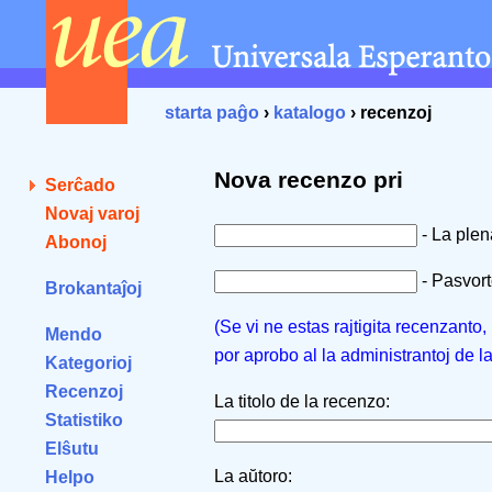
starta paĝo
›
katalogo
› recenzoj
Nova recenzo pri
Serĉado
Novaj varoj
- La ple
Abonoj
- Pasvorto
Brokantaĵoj
(Se vi ne estas rajtigita recenzanto
Mendo
por aprobo al la administrantoj de l
Kategorioj
Recenzoj
La titolo de la recenzo:
Statistiko
Elŝutu
La aŭtoro:
Helpo