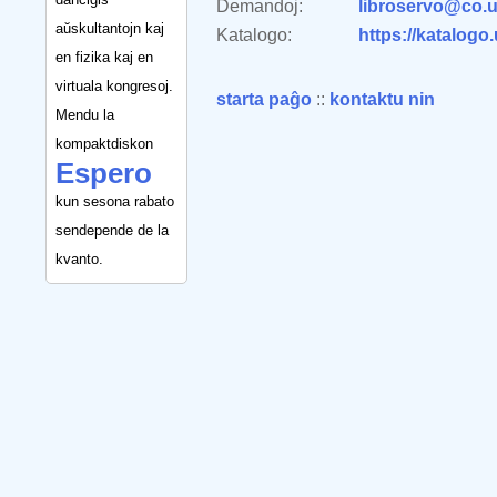
Demandoj:
libroservo@co.u
aŭskultantojn kaj
Katalogo:
https://katalogo
en fizika kaj en
virtuala kongresoj.
starta paĝo
::
kontaktu nin
Mendu la
kompaktdiskon
Espero
kun sesona rabato
sendepende de la
kvanto.