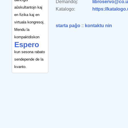
Demandoj:
libroservo@co.u
aŭskultantojn kaj
Katalogo:
https://katalogo
en fizika kaj en
virtuala kongresoj.
starta paĝo
::
kontaktu nin
Mendu la
kompaktdiskon
Espero
kun sesona rabato
sendepende de la
kvanto.