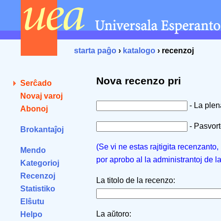
starta paĝo
›
katalogo
› recenzoj
Nova recenzo pri
Serĉado
Novaj varoj
- La ple
Abonoj
- Pasvorto
Brokantaĵoj
(Se vi ne estas rajtigita recenzanto
Mendo
por aprobo al la administrantoj de l
Kategorioj
Recenzoj
La titolo de la recenzo:
Statistiko
Elŝutu
La aŭtoro:
Helpo