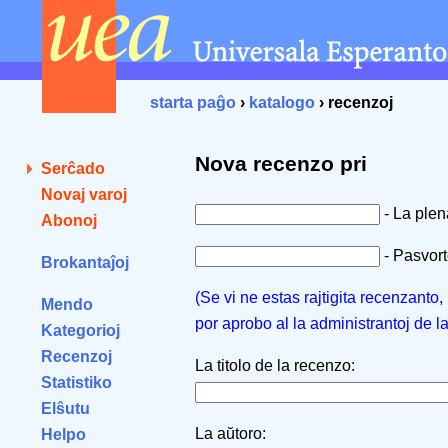
starta paĝo
›
katalogo
› recenzoj
Nova recenzo pri
Serĉado
Novaj varoj
- La ple
Abonoj
- Pasvorto
Brokantaĵoj
(Se vi ne estas rajtigita recenzanto
Mendo
por aprobo al la administrantoj de l
Kategorioj
Recenzoj
La titolo de la recenzo:
Statistiko
Elŝutu
La aŭtoro:
Helpo