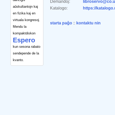
Demandoj:
libroservo@co.u
aŭskultantojn kaj
Katalogo:
https://katalogo
en fizika kaj en
virtuala kongresoj.
starta paĝo
::
kontaktu nin
Mendu la
kompaktdiskon
Espero
kun sesona rabato
sendepende de la
kvanto.