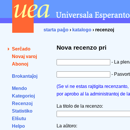
starta paĝo
›
katalogo
› recenzoj
Nova recenzo pri
Serĉado
Novaj varoj
- La ple
Abonoj
- Pasvorto
Brokantaĵoj
(Se vi ne estas rajtigita recenzanto
Mendo
por aprobo al la administrantoj de l
Kategorioj
Recenzoj
La titolo de la recenzo:
Statistiko
Elŝutu
La aŭtoro:
Helpo