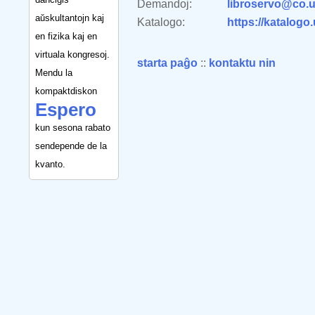
Demandoj:
libroservo@co.u
aŭskultantojn kaj
Katalogo:
https://katalogo
en fizika kaj en
virtuala kongresoj.
starta paĝo
::
kontaktu nin
Mendu la
kompaktdiskon
Espero
kun sesona rabato
sendepende de la
kvanto.