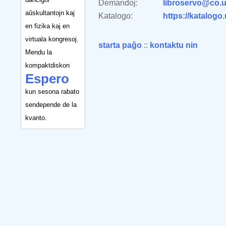
Demandoj:
libroservo@co.u
aŭskultantojn kaj
Katalogo:
https://katalogo
en fizika kaj en
virtuala kongresoj.
starta paĝo
::
kontaktu nin
Mendu la
kompaktdiskon
Espero
kun sesona rabato
sendepende de la
kvanto.