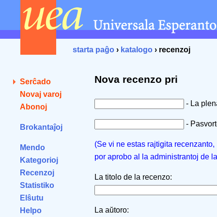
starta paĝo
›
katalogo
› recenzoj
Nova recenzo pri
Serĉado
Novaj varoj
- La ple
Abonoj
- Pasvorto
Brokantaĵoj
(Se vi ne estas rajtigita recenzanto
Mendo
por aprobo al la administrantoj de l
Kategorioj
Recenzoj
La titolo de la recenzo:
Statistiko
Elŝutu
La aŭtoro:
Helpo