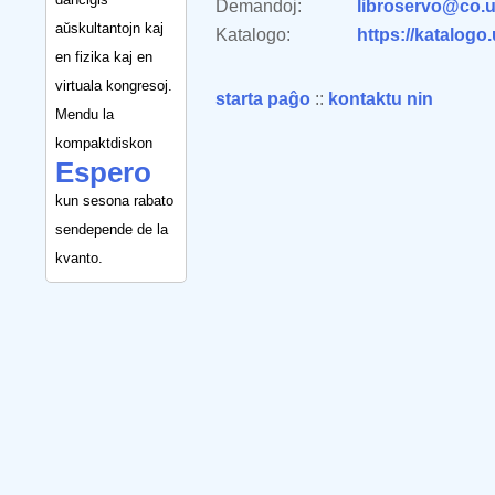
Demandoj:
libroservo@co.u
aŭskultantojn kaj
Katalogo:
https://katalogo
en fizika kaj en
virtuala kongresoj.
starta paĝo
::
kontaktu nin
Mendu la
kompaktdiskon
Espero
kun sesona rabato
sendepende de la
kvanto.