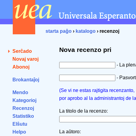
starta paĝo
›
katalogo
› recenzoj
Nova recenzo pri
Serĉado
Novaj varoj
- La ple
Abonoj
- Pasvorto
Brokantaĵoj
(Se vi ne estas rajtigita recenzanto
Mendo
por aprobo al la administrantoj de l
Kategorioj
Recenzoj
La titolo de la recenzo:
Statistiko
Elŝutu
La aŭtoro:
Helpo