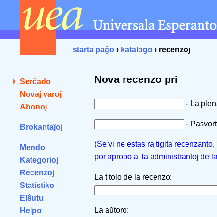
starta paĝo
›
katalogo
› recenzoj
Nova recenzo pri
Serĉado
Novaj varoj
- La ple
Abonoj
- Pasvorto
Brokantaĵoj
(Se vi ne estas rajtigita recenzanto
Mendo
por aprobo al la administrantoj de l
Kategorioj
Recenzoj
La titolo de la recenzo:
Statistiko
Elŝutu
La aŭtoro:
Helpo