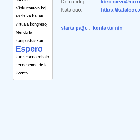
Demandoj:
libroservo@co.u
aŭskultantojn kaj
Katalogo:
https://katalogo
en fizika kaj en
virtuala kongresoj.
starta paĝo
::
kontaktu nin
Mendu la
kompaktdiskon
Espero
kun sesona rabato
sendepende de la
kvanto.