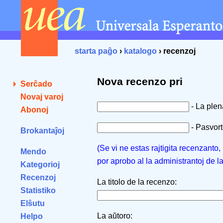
starta paĝo
›
katalogo
› recenzoj
Nova recenzo pri
Serĉado
Novaj varoj
- La ple
Abonoj
- Pasvorto
Brokantaĵoj
(Se vi ne estas rajtigita recenzanto
Mendo
por aprobo al la administrantoj de l
Kategorioj
Recenzoj
La titolo de la recenzo:
Statistiko
Elŝutu
La aŭtoro:
Helpo