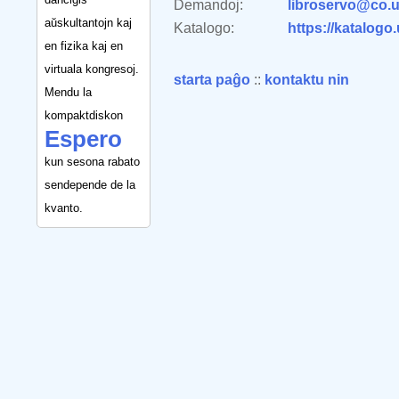
Demandoj:
libroservo@co.u
aŭskultantojn kaj
Katalogo:
https://katalogo
en fizika kaj en
virtuala kongresoj.
starta paĝo
::
kontaktu nin
Mendu la
kompaktdiskon
Espero
kun sesona rabato
sendepende de la
kvanto.