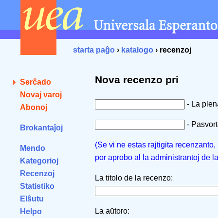
starta paĝo
›
katalogo
› recenzoj
Nova recenzo pri
Serĉado
Novaj varoj
- La ple
Abonoj
- Pasvorto
Brokantaĵoj
(Se vi ne estas rajtigita recenzanto
Mendo
por aprobo al la administrantoj de l
Kategorioj
Recenzoj
La titolo de la recenzo:
Statistiko
Elŝutu
La aŭtoro:
Helpo