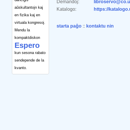
Demandoj:
libroservo@co.u
aŭskultantojn kaj
Katalogo:
https://katalogo
en fizika kaj en
virtuala kongresoj.
starta paĝo
::
kontaktu nin
Mendu la
kompaktdiskon
Espero
kun sesona rabato
sendepende de la
kvanto.