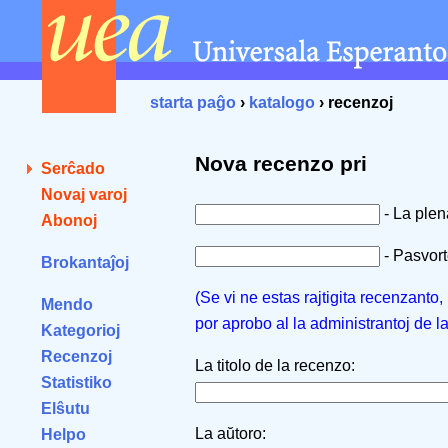
starta paĝo
›
katalogo
› recenzoj
Nova recenzo pri
Serĉado
Novaj varoj
- La ple
Abonoj
- Pasvorto
Brokantaĵoj
(Se vi ne estas rajtigita recenzanto
Mendo
por aprobo al la administrantoj de l
Kategorioj
Recenzoj
La titolo de la recenzo:
Statistiko
Elŝutu
La aŭtoro:
Helpo