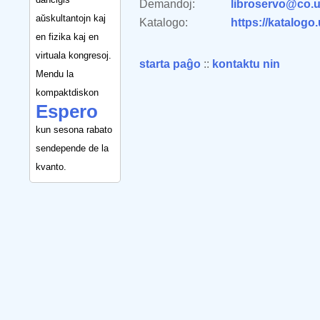
Demandoj:
libroservo@co.u
aŭskultantojn kaj
Katalogo:
https://katalogo
en fizika kaj en
virtuala kongresoj.
starta paĝo
::
kontaktu nin
Mendu la
kompaktdiskon
Espero
kun sesona rabato
sendepende de la
kvanto.