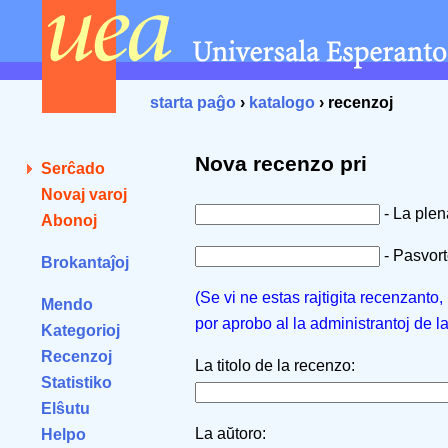
starta paĝo
›
katalogo
› recenzoj
Nova recenzo pri
Serĉado
Novaj varoj
- La ple
Abonoj
- Pasvorto
Brokantaĵoj
(Se vi ne estas rajtigita recenzanto
Mendo
por aprobo al la administrantoj de l
Kategorioj
Recenzoj
La titolo de la recenzo:
Statistiko
Elŝutu
La aŭtoro:
Helpo