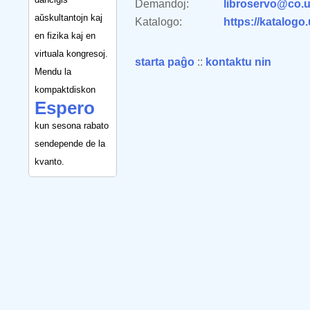
Demandoj:
libroservo@co.u
aŭskultantojn kaj
Katalogo:
https://katalogo
en fizika kaj en
virtuala kongresoj.
starta paĝo
::
kontaktu nin
Mendu la
kompaktdiskon
Espero
kun sesona rabato
sendepende de la
kvanto.