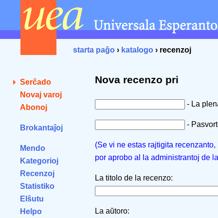
starta paĝo
›
katalogo
› recenzoj
Nova recenzo pri
Serĉado
Novaj varoj
- La ple
Abonoj
- Pasvorto
Brokantaĵoj
(Se vi ne estas rajtigita recenzanto
Mendo
por aprobo al la administrantoj de l
Kategorioj
Recenzoj
La titolo de la recenzo:
Statistiko
Elŝutu
La aŭtoro:
Helpo