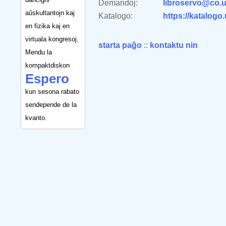
Demandoj:
libroservo@co.u
aŭskultantojn kaj
Katalogo:
https://katalogo
en fizika kaj en
virtuala kongresoj.
starta paĝo
::
kontaktu nin
Mendu la
kompaktdiskon
Espero
kun sesona rabato
sendepende de la
kvanto.