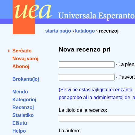
starta paĝo
›
katalogo
› recenzoj
Nova recenzo pri
Serĉado
Novaj varoj
- La ple
Abonoj
- Pasvorto
Brokantaĵoj
(Se vi ne estas rajtigita recenzanto
Mendo
por aprobo al la administrantoj de l
Kategorioj
Recenzoj
La titolo de la recenzo:
Statistiko
Elŝutu
La aŭtoro:
Helpo