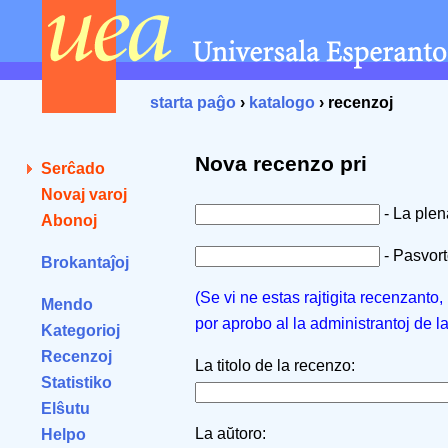
starta paĝo
›
katalogo
› recenzoj
Nova recenzo pri
Serĉado
Novaj varoj
- La ple
Abonoj
- Pasvorto
Brokantaĵoj
(Se vi ne estas rajtigita recenzanto
Mendo
por aprobo al la administrantoj de l
Kategorioj
Recenzoj
La titolo de la recenzo:
Statistiko
Elŝutu
La aŭtoro:
Helpo