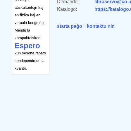
Demandoj:
libroservo@co.u
aŭskultantojn kaj
Katalogo:
https://katalogo
en fizika kaj en
virtuala kongresoj.
starta paĝo
::
kontaktu nin
Mendu la
kompaktdiskon
Espero
kun sesona rabato
sendepende de la
kvanto.