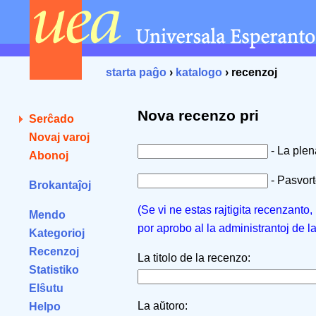
starta paĝo
›
katalogo
› recenzoj
Nova recenzo pri
Serĉado
Novaj varoj
- La ple
Abonoj
- Pasvorto
Brokantaĵoj
(Se vi ne estas rajtigita recenzanto
Mendo
por aprobo al la administrantoj de l
Kategorioj
Recenzoj
La titolo de la recenzo:
Statistiko
Elŝutu
La aŭtoro:
Helpo