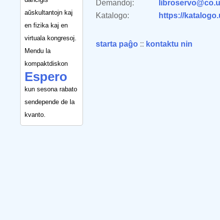
Demandoj:
libroservo@co.u
aŭskultantojn kaj
Katalogo:
https://katalogo
en fizika kaj en
virtuala kongresoj.
starta paĝo
::
kontaktu nin
Mendu la
kompaktdiskon
Espero
kun sesona rabato
sendepende de la
kvanto.