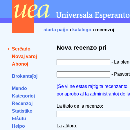
starta paĝo
›
katalogo
› recenzoj
Nova recenzo pri
Serĉado
Novaj varoj
- La ple
Abonoj
- Pasvorto
Brokantaĵoj
(Se vi ne estas rajtigita recenzanto
Mendo
por aprobo al la administrantoj de l
Kategorioj
Recenzoj
La titolo de la recenzo:
Statistiko
Elŝutu
La aŭtoro:
Helpo