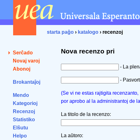
starta paĝo
›
katalogo
› recenzoj
Nova recenzo pri
Serĉado
Novaj varoj
- La ple
Abonoj
- Pasvorto
Brokantaĵoj
(Se vi ne estas rajtigita recenzanto
Mendo
por aprobo al la administrantoj de l
Kategorioj
Recenzoj
La titolo de la recenzo:
Statistiko
Elŝutu
La aŭtoro:
Helpo