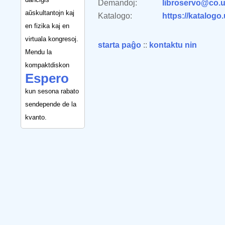
Demandoj:
libroservo@co.u
aŭskultantojn kaj
Katalogo:
https://katalogo
en fizika kaj en
virtuala kongresoj.
starta paĝo
::
kontaktu nin
Mendu la
kompaktdiskon
Espero
kun sesona rabato
sendepende de la
kvanto.