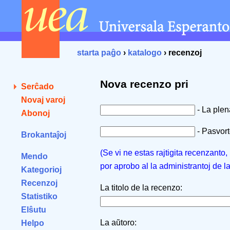
starta paĝo
›
katalogo
› recenzoj
Nova recenzo pri
Serĉado
Novaj varoj
- La ple
Abonoj
- Pasvorto
Brokantaĵoj
(Se vi ne estas rajtigita recenzanto
Mendo
por aprobo al la administrantoj de l
Kategorioj
Recenzoj
La titolo de la recenzo:
Statistiko
Elŝutu
La aŭtoro:
Helpo