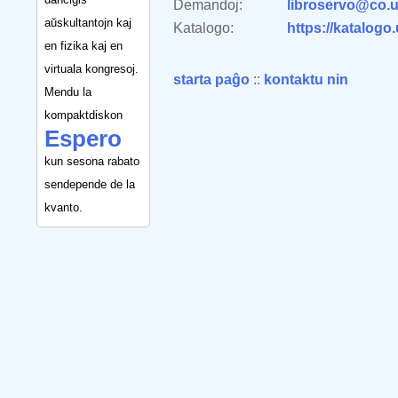
Demandoj:
libroservo@co.u
aŭskultantojn kaj
Katalogo:
https://katalogo
en fizika kaj en
virtuala kongresoj.
starta paĝo
::
kontaktu nin
Mendu la
kompaktdiskon
Espero
kun sesona rabato
sendepende de la
kvanto.