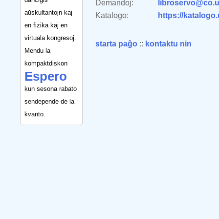
Demandoj:
libroservo@co.u
aŭskultantojn kaj
Katalogo:
https://katalogo
en fizika kaj en
virtuala kongresoj.
starta paĝo
::
kontaktu nin
Mendu la
kompaktdiskon
Espero
kun sesona rabato
sendepende de la
kvanto.