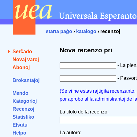
starta paĝo
›
katalogo
› recenzoj
Nova recenzo pri
Serĉado
Novaj varoj
- La ple
Abonoj
- Pasvorto
Brokantaĵoj
(Se vi ne estas rajtigita recenzanto
Mendo
por aprobo al la administrantoj de l
Kategorioj
Recenzoj
La titolo de la recenzo:
Statistiko
Elŝutu
La aŭtoro:
Helpo